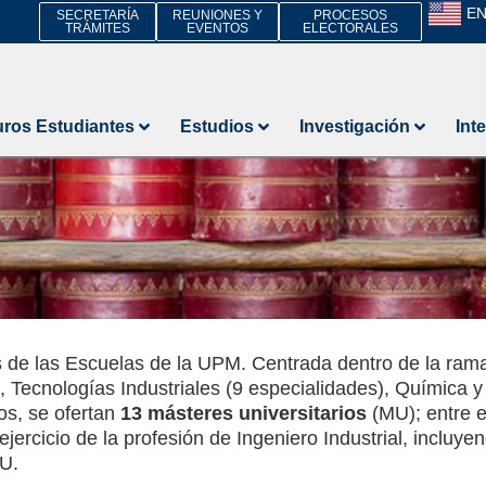
E
SECRETARÍA
REUNIONES Y
PROCESOS
TRÁMITES
EVENTOS
ELECTORALES
uros Estudiantes
Estudios
Investigación
Int
 de las Escuelas de la UPM. Centrada dentro de la rama i
 Tecnologías Industriales (9 especialidades), Química 
dos, se ofertan
13 másteres universitarios
(MU); entre e
 ejercicio de la profesión de Ingeniero Industrial, incluye
MU.