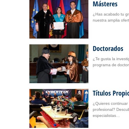
Másteres
¿Has acabado tu gra
nuestra amp
Doctorados
¿Te gusta la investi
programa de do
Títulos Propi
¿Quieres continuar 
profesional? Descub
especialista