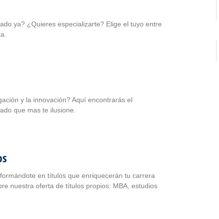
do ya? ¿Quieres especializarte? Elige el tuyo entre
lia oferta.
gación y la innovación? Aquí encontrarás el
ctorado que mas te ilusione.
os
formándote en títulos que enriquecerán tu carrera
re nuestra oferta de títulos propios: MBA, estudios
s…